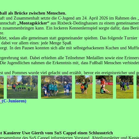
ball als Brücke zwischen Menschen.
aft und Zusammenhalt setzte die C-Jugend am 24. April 2026 im Rahmen des „
mannschaft
„Montagskicker“
aus Rixbeck-Dedinghausen zu einem gemeinsamen F
en zusammenbringen kann. Ein lockeres Kennenlernspiel sorgte dafür, dass Berüh
re.
et, sodass alle gemeinsam statt gegeneinander spielten. Das folgende Turnie
n dabei vor allem eines: jede Menge Spaß.
esorgt. In den Pausen konnten sich alle mit selbstgebackenem Kuchen und Muf
erehrung statt. Dabei erhielten alle Teilnehmer Medaillen sowie eine Erinne
g. Die Jugendlichen nahmen die Erkenntnis mit, dass Fußball Menschen verbindet
 und Pommes wurde viel gelacht und erzählt, bevor ein ereignisreicher und 
ht Kassierer Uwe Gierth vom SuS Cappel einen Schlussstrich
ersammlung des SuS Cappel informierten Vorstand, Abteilungsleiter und Kassier