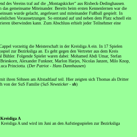
end des Vereins traf auf die „Montagskicker“ aus Rixbeck-Dedinghausen.
em das gemeinsame Miteinander. Bereits beim ersten Kennenlernen war die
insam wurde gelacht, angefeuert und miteinander Fußball gespielt. In
önlichen Voraussetzungen. So entstand auf und neben dem Platz schnell ein
ieren überwinden kann. Zum Abschluss erhielt jeder Teilnehmer eine
ppel vorzeitig die Meisterschaft in der Kreisliga A ein. In 17 Spielen
gsspiel zur Bezirksliga an. Es geht gegen den Vertreter aus dem Kreis
al Bühler. Folgende Spieler waren dabei: Mohamed Abdi Umar, Stefan
Brieskorn, Alexander Funkner, Marlon Harjes, Nicolas Janzen, Milo Knop,
ca Princiotta. (
Der Patriot - Hans Dannhausen
)
 ihren Söhnen am Altstadtlauf teil. Hier zeigten sich Thomas als Dritter
ch von der SuS Familie (
SuS Newsticker -
sh
)
 Kreisliga A
Kreisliga A und wird im Juni an den Aufstiegsspielen zur Bezirksliga