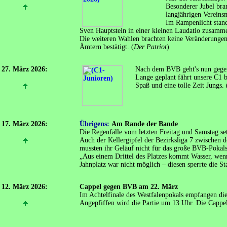
Besonderer Jubel bran
langjährigen Vereinsm
Im Rampenlicht stand
Sven Hauptstein in einer kleinen Laudatio zusamme
Die weiteren Wahlen brachten keine Veränderungen. 
Ämtern bestätigt. (
Der Patriot
)
27. März 2026:
Nach dem BVB geht's nun gegen
Lange geplant fährt unsere C1 
Spaß und eine tolle Zeit Jungs. 
17. März 2026:
Übrigens:
Am Rande der Bande
Die Regenfälle vom letzten Freitag und Samstag se
Auch der Kellergipfel der Bezirksliga 7 zwischen 
mussten ihr Geläuf nicht für das große BVB-Pokal
„Aus einem Drittel des Platzes kommt Wasser, wen
Jahnplatz war nicht möglich – diesen sperrte die St
12. März 2026:
Cappel gegen BVB am 22. März
Im Achtelfinale des Westfalenpokals empfangen die
Angepfiffen wird die Partie um 13 Uhr. Die Cappele