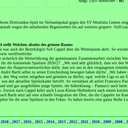
Jungs. (
SuS Newsticker -
sh
)
 ihrem Drittrunden-Spiel im Verbandspokal gegen den SV Westfalia Gemen entge
ppstadt wegen des anhaltenden Regenwetters bis auf weiteres gesperrt. SuSCoac
l stellt Weichen abseits des grünen Rasens
s war auch der Bezirksligist SuS Cappel über die Winterpause aktiv. So wurden
form veröffentlichte.
eht sicherlich die Weiterführung der gemeinsamen Zusammenarbeit zwischen Ver
g für die kommende Spielzeit 2026/27. „Wir sind sehr glücklich, dass wir den 
ner der Hauptverantwortlichen dafür, dass wir uns in den vergangenen eineinhal
 André Barth selbst zu seiner Entscheidung bewogen haben dürfte: „Wir haben 
, den Weg weiter mitgehen und gestalten zu dürfen, egal, welche Liga es am En
n, was den aktuellen Spielerkader betrifft. So verstärken ab sofort Francesco
nd sind gut ausgebildete junge Spieler, die höherklassig – Pannucci auch beim
en. Zurück nach Cappel kehrt auch Lucas Kleine-Hollenhorst nach einem kurze
ch Barth setzt auf eine schnelle Integration der Drei, die die Cappeler im Kamp
ebot für die neue Spielzeit in den Fokus. So haben bereits eine ganze Reihe Le
,
2018
,
2017
,
2016
,
2015
,
2014
,
2013
,
2012
,
2011
,
2010
,
2009
,
2008
,
2