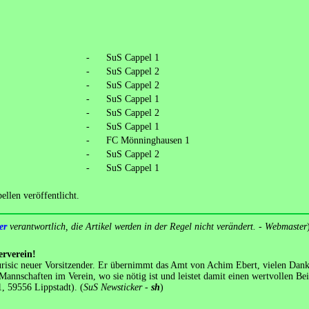
-
SuS Cappel 1
-
SuS Cappel 2
-
SuS Cappel 2
-
SuS Cappel 1
-
SuS Cappel 2
-
SuS Cappel 1
-
FC Mönninghausen 1
-
SuS Cappel 2
-
SuS Cappel 1
llen veröffentlicht.
er
verantwortlich, die Artikel werden in der Regel nicht verändert. - Webmaster
erverein!
Jurisic neuer Vorsitzender. Er übernimmt das Amt von Achim Ebert, vielen Dank 
 Mannschaften im Verein, wo sie nötig ist und leistet damit einen wertvollen B
, 59556 Lippstadt). (
SuS Newsticker -
sh
)