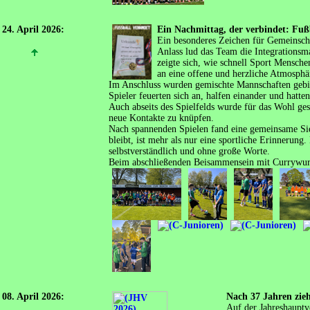
24. April 2026:
Ein Nachmittag, der verbindet: Fuß
Ein besonderes Zeichen für Gemeinsch
Anlass lud das Team die Integrations
zeigte sich, wie schnell Sport Mensch
an eine offene und herzliche Atmosphä
Im Anschluss wurden gemischte Mannschaften gebild
Spieler feuerten sich an, halfen einander und hatte
Auch abseits des Spielfelds wurde für das Wohl g
neue Kontakte zu knüpfen.
Nach spannenden Spielen fand eine gemeinsame Sieg
bleibt, ist mehr als nur eine sportliche Erinnerun
selbstverständlich und ohne große Worte.
Beim abschließenden Beisammensein mit Currywurst
08. April 2026:
Nach 37 Jahren zie
Auf der Jahreshauptv