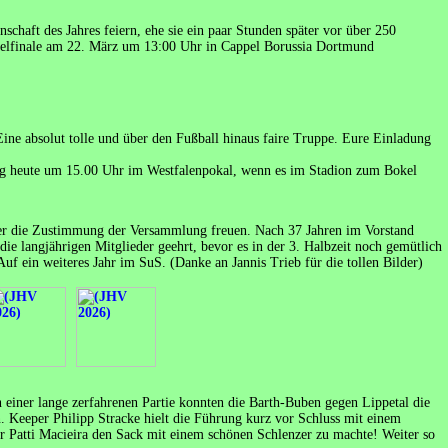
chaft des Jahres feiern, ehe sie ein paar Stunden später vor über 250
htelfinale am 22. März um 13:00 Uhr in Cappel Borussia Dortmund
ine absolut tolle und über den Fußball hinaus faire Truppe. Eure Einladung
rfolg heute um 15.00 Uhr im Westfalenpokal, wenn es im Stadion zum Bokel
über die Zustimmung der Versammlung freuen. Nach 37 Jahren im Vorstand
e langjährigen Mitglieder geehrt, bevor es in der 3. Halbzeit noch gemütlich
uf ein weiteres Jahr im SuS. (Danke an Jannis Trieb für die tollen Bilder)
In einer lange zerfahrenen Partie konnten die Barth-Buben gegen Lippetal die
n. Keeper Philipp Stracke hielt die Führung kurz vor Schluss mit einem
or Patti Macieira den Sack mit einem schönen Schlenzer zu machte! Weiter so