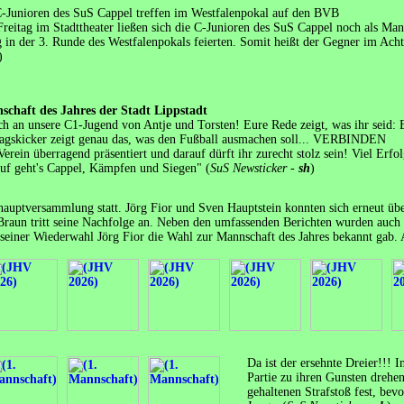
-Junioren des SuS Cappel treffen im Westfalenpokal auf den BVB
eitag im Stadttheater ließen sich die C-Junioren des SuS Cappel noch als Manns
 in der 3. Runde des Westfalenpokals feierten. Somit heißt der Gegner im Ac
)
nnschaft des Jahres der Stadt Lippstadt
 an unsere C1-Jugend von Antje und Torsten! Eure Rede zeigt, was ihr seid: E
tagskicker zeigt genau das, was den Fußball ausmachen soll... VERBINDEN
Verein überragend präsentiert und darauf dürft ihr zurecht stolz sein! Viel E
Auf geht's Cappel, Kämpfen und Siegen" (
SuS Newsticker -
sh
)
shauptversammlung statt. Jörg Fior und Sven Hauptstein konnten sich erneut 
raun tritt seine Nachfolge an. Neben den umfassenden Berichten wurden auch di
 seiner Wiederwahl Jörg Fior die Wahl zur Mannschaft des Jahres bekannt gab. A
Da ist der ersehnte Dreier!!! 
Partie zu ihren Gunsten drehe
gehaltenen Strafstoß fest, bev