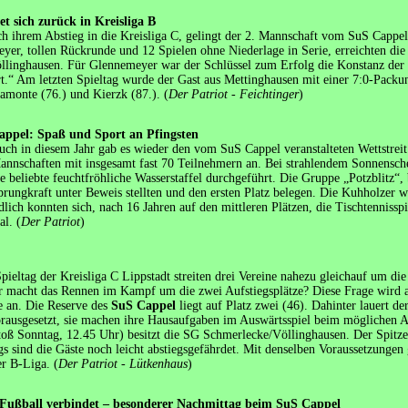
et sich zurück in Kreisliga B
ch ihrem Abstieg in die Kreisliga C, gelingt der 2. Mannschaft vom SuS Cappel d
er, tollen Rückrunde und 12 Spielen ohne Niederlage in Serie, erreichten die 
linghausen. Für Glennemeyer war der Schlüssel zum Erfolg die Konstanz der 
ert.“ Am letzten Spieltag wurde der Gast aus Mettinghausen mit einer 7:0-Packu
ramonte (76.) und Kierzk (87.). (
Der Patriot - Feichtinger
)
appel: Spaß und Sport an Pfingsten
uch in diesem Jahr gab es wieder den vom SuS Cappel veranstalteten Wettstrei
annschaften mit insgesamt fast 70 Teilnehmern an. Bei strahlendem Sonnensche
ie beliebte feuchtfröhliche Wasserstaffel durchgeführt. Die Gruppe „Potzblitz“
prungkraft unter Beweis stellten und den ersten Platz belegen. Die Kuhholzer w
dlich konnten sich, nach 16 Jahren auf den mittleren Plätzen, die Tischtenniss
l. (
Der Patriot
)
ieltag der Kreisliga C Lippstadt streiten drei Vereine nahezu gleichauf um die
r macht das Rennen im Kampf um die zwei Aufstiegsplätze? Diese Frage wird am
e an. Die Reserve des
SuS Cappel
liegt auf Platz zwei (46). Dahinter lauert 
orausgesetzt, sie machen ihre Hausaufgaben im Auswärtsspiel beim möglichen A
toß Sonntag, 12.45 Uhr) besitzt die SG Schmerlecke/Völlinghausen. Der Spitze
s sind die Gäste noch leicht abstiegsgefährdet. Mit denselben Voraussetzungen
er B-Liga. (
Der Patriot - Lütkenhaus
)
Fußball verbindet – besonderer Nachmittag beim SuS Cappel