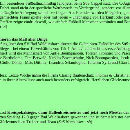
Ein besonderer Fußballnachmittag fand jetzt beim SuS Cappel statt. Die C-Jug
Dabei stand nicht der sportliche Wettbewerb im Vordergrund, sondern vor all
anfängliche Aufregung schnell verflogen. Aus Fremden wurden Mitspieler, geme
gemischten Teams spielte jeder mit jedem – unabhängig von Herkunft oder pers
effen zeigte eindrucksvoll, wie einfach Fußball Menschen verbinden und Barr
riot
)
nioren das Maß aller Dinge
Sieg über den SV Bad Waldliesborn tüteten die C-Junioren-Fußballer des SuS Ca
Siege – bei einem Torverhältnis von 115:4. Am 27. Juni steht das erste Aufstie
niert wird die Mannschaft von Antje Boomgaarden, Torsten Tronnier und Pasc
e Bartholome, Tim Berwald, Nicklas Bovenschulte, Nick Boomgaarden, Jacob 
ulio Döhler, Mats Dittmar, Leandros Selamioglou, Ibrahim Sylla und Gian-Lu
erz. Letzte Woche nahm die Firma Clasing Bautenschatz Thomas & Christina mit
in in ihrer Altersklasse auch noch besonders erfolgreich. Herzlichen Glückwuns
 Erst Kreispokalsieger, dann Hallenkreismeister und jetzt noch Meister der
ten Spieltag 12:0 gegen Bad Waldliesborn gewonnen und ist damit Meister der 
Glückwunsch an Trainer und Team (
SuS Newsticker -
sh
)