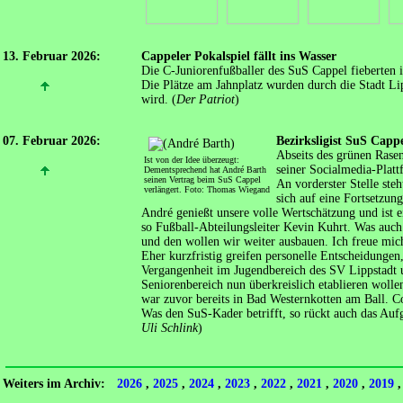
13. Februar 2026:
Cappeler Pokalspiel fällt ins Wasser
Die C-Juniorenfußballer des SuS Cappel fieberten
Die Plätze am Jahnplatz wurden durch die Stadt Li
wird. (
Der Patriot
)
07. Februar 2026:
Bezirksligist SuS Cappe
Abseits des grünen Rasen
Ist von der Idee überzeugt:
seiner Socialmedia-Platt
Dementsprechend hat André Barth
seinen Vertrag beim SuS Cappel
An vorderster Stelle st
verlängert. Foto: Thomas Wiegand
sich auf eine Fortsetzun
André genießt unsere volle Wertschätzung und ist ei
so Fußball-Abteilungsleiter Kevin Kuhrt. Was auch
und den wollen wir weiter ausbauen. Ich freue mich
Eher kurzfristig greifen personelle Entscheidunge
Vergangenheit im Jugendbereich des SV Lippstadt u
Seniorenbereich nun überkreislich etablieren woll
war zuvor bereits in Bad Westernkotten am Ball. Coa
Was den SuS-Kader betrifft, so rückt auch das Aufg
Uli Schlink
)
Weiters im Archiv:
2026
,
2025
,
2024
,
2023
,
2022
,
2021
,
2020
,
2019