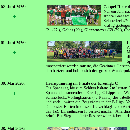
02. Juni 2026:
Cappel II meld
Nur ein Jahr na
André Glennemey
Schmerlecke/Völ
kräftig gesteig
(21./27.), Golias (29.), Glennemeyer (68./79.), Ca
01. Juni 2026:
C
A
M
d
S
transportiert werden musste, die Gewinner. Letzten
durchsetzen und holten sich den großen Wanderpoka
30. Mai 2026:
Hochspannung im Finale der Kreisliga C
Die Spannung bis zum Schluss halten: Am letzten Sp
Spannend, spannender – Kreisliga C Lippstadt! We
Schmerlecke/Völlinghausen (47 Punkte) die Tabell
und zack – wären die Bergstädter in der B-Liga. V
Die besten Karten in diesem Herzschlagfinale (Ans
den TuS Ehringhausen II perfekt machen. Allerding
zehn). Ein Sieg – und die Reserve wäre sicher in d
28. Mai 2026: