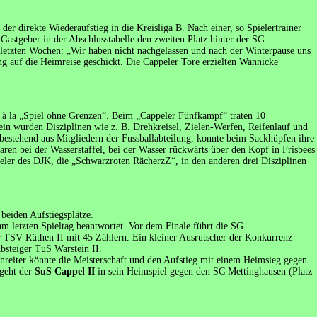
er direkte Wiederaufstieg in die Kreisliga B. Nach einer, so Spielertrainer
Gastgeber in der Abschlusstabelle den zweiten Platz hinter der SG
letzten Wochen: „Wir haben nicht nachgelassen und nach der Winterpause uns
ng auf die Heimreise geschickt. Die Cappeler Tore erzielten Wannicke
t à la „Spiel ohne Grenzen“. Beim „Cappeler Fünfkampf“ traten 10
in wurden Disziplinen wie z. B. Drehkreisel, Zielen-Werfen, Reifenlauf und
, bestehend aus Mitgliedern der Fussballabteilung, konnte beim Sackhüpfen ihre
aren bei der Wasserstaffel, bei der Wasser rückwärts über den Kopf in Frisbees
pieler des DJK, die „Schwarzroten RächerzZ“, in den anderen drei Disziplinen
 beiden Aufstiegsplätze.
 letzten Spieltag beantwortet. Vor dem Finale führt die SG
der TSV Rüthen II mit 45 Zählern. Ein kleiner Ausrutscher der Konkurrenz –
bsteiger TuS Warstein II.
nreiter könnte die Meisterschaft und den Aufstieg mit einem Heimsieg gegen
 geht der
SuS Cappel II
in sein Heimspiel gegen den SC Mettinghausen (Platz