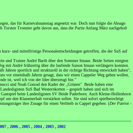
gen, das für Karnevalssamstag angesetzt war. Doch nun folgte die Absage.
h Torsten Tronnier geht davon aus, dass die Partie Anfang März nachgeholt
 kurz- und mittelfristige Personalentscheidungen getroffen, die der SuS auf
ein und Trainer André Barth über den Sommer hinaus. Beide Seiten einigten
Weg mit André frühzeitig über die laufende Saison hinaus verlängern konnten.
b Jahren sportlich und strukturell in die richtige Richtung entwickelt haben“,
uns vor eineinhalb Jahren gesagt, dass wir einen Cappeler Weg gehen wollen,
de ist, weil ich von der Idee überzeugt bin.“
 Pannucci und Noah Conrad den Kader der „Grünen“. Beide haben eine
 Landesligisten SuS Bad Westernkotten – gespielt haben und sich im
n Gastspiel beim Landesligisten SV Heide Paderborn. Auch Kleine-Hollenhorst
f um den Klassenerhalt verstärken sollen. Sie sind sofort spielberechtigt.
istungsträger ihre Zusage für einen Verbleib in Cappel gegeben. (
Der Patriot -
007
,
2006
,
2005
,
2004
,
2003
,
2002