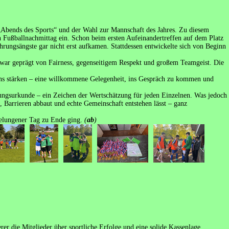
Abends des Sports“ und der Wahl zur Mannschaft des Jahres. Zu diesem
ußballnachmittag ein. Schon beim ersten Aufeinandertreffen auf dem Platz
rungsängste gar nicht erst aufkamen. Stattdessen entwickelte sich von Beginn
r war geprägt von Fairness, gegenseitigem Respekt und großem Teamgeist. Die
fins stärken – eine willkommene Gelegenheit, ins Gespräch zu kommen und
rungsurkunde – ein Zeichen der Wertschätzung für jeden Einzelnen. Was jedoch
, Barrieren abbaut und echte Gemeinschaft entstehen lässt – ganz
gelungener Tag zu Ende ging.
(
ab
)
er die Mitglieder über sportliche Erfolge und eine solide Kassenlage.