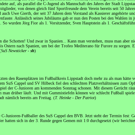
dete auf, als parallel die C-Jugend als Mannschaft des Jahres der Stadt Lippst
itglieder, von denen gleich fünf Sportfreunde dem Verein bereits seit 50 Jahre
 auch Uwe Gierth, der seit 37 Jahren dem Vorstand als Kassierer angehörte und
nfasste. Anlässlich seines Jubiläums gab er nun den Posten bei den Wahlen in
So wurden Jörg Fior als 1. Vorsitzender, Sven Hauptstein als 1. Geschäftsführe
 die Schotten! Und zwar in Spanien... Kann man verstehen, muss man aber ni
bis Ostern nach Spanien, um bei der Trofeo Mediterano für Furore zu sorgen. E
(
SuS Newsticker -
sh
)
tzten den Rasenplätzen im Fußballkreis Lippstadt doch mehr zu als man hätte 
dem SuS Cappel und SV Hilbeck fiel den schlechten Platzverhältnissen zum Op
spiel der C-Junioren am kommenden Sonntag schonen. Mit diesem Gerücht räumt
n man drüber läuft. Und mit Gummistiefeln können wir schlecht Fußball spiele
adt nämlich bereits am Freitag. (
T. Heinke - Der Patriot
)
 C-Junioren-Fußballer des SuS Cappel den BVB. Jetzt steht der Termin fest: G
r hatten sich in der 3. Runde gegen Gemen mit 1:0 durchgesetzt (wir berichtet