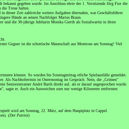
adt bekannt gegeben wurde. Im Anschluss ehrte der 1. Vorsitzende Jörg Fior die
n die Treue halten.
 in dieser Zeit zahlreiche weitere Aufgaben übernahm, was Geschäftsführer
 jüngere Hände an seinen Nachfolger Marius Braun.
r und die 30-jährige Jubilarin Monika Gierth als Sozialwartin in ihren
cht.
rster Gegner ist die schottische Mannschaft aus Montrose am Sonntag! Viel
vermuten können. So wurden bis Sonntagmittag etliche Spielausfälle gemeldet.
fer. Als Nachholtermin ist Ostermontag im Gespräch. Nein, die „Grünen“
e Seniorentrainer André Barth direkt auf, als er darauf angesprochen wurde.
n“, sagte er. Auch ein Ausweichen zum nur wenige Kilometer entfernten
espielt wird am Sonntag, 22. März, auf dem Hauptplatz in Cappel.
en). (
Der Patriot
)